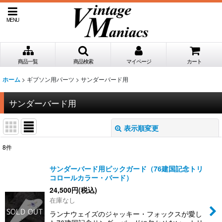
MENU
商品一覧
商品検索
マイページ
カート
>
ギブソン用パーツ
>
サンダーバード用
ホーム
サンダーバード用
表示順変更
閉じる
8
件
表示数
:
サンダーバード用ピックガード（76建国記念トリ
コロールカラー・バード）
並び順
:
24,500
円
(税込)
在庫なし
絞り込む
ランナウェイズのジャッキー・フォックスが愛し