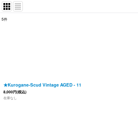
5
件
表示数
:
並び順
:
★Kurogane-Scud Vintage AGED - 11
8,000
円
(税込)
在庫なし