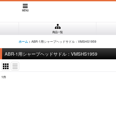
MENU
商品一覧
>
ABR-1用シャープヘッドサドル：VMSHS1959
ホーム
ABR-1用シャープヘッドサドル：VMSHS1959
1
件
表示数
:
並び順
: