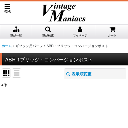
MENU
商品一覧
商品検索
マイページ
カート
>
ギブソン用パーツ
>
ABR-1ブリッジ・コンバージョンポスト
ホーム
ABR-1ブリッジ・コンバージョンポスト
表示順変更
閉じる
4
件
表示数
:
並び順
:
絞り込む