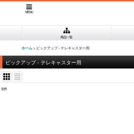
MENU
商品一覧
>
ピックアップ - テレキャスター用
ホーム
ピックアップ - テレキャスター用
9
件
表示数
:
並び順
: