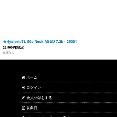
★HystericTL 50s Neck AGED 7.3k - 25001
22,900
円
(税込)
在庫なし
ホーム
ログイン
会員登録をする
営業日