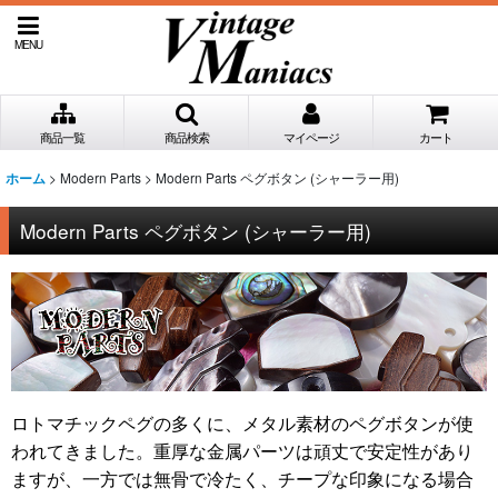
MENU
商品一覧
商品検索
マイページ
カート
>
Modern Parts
>
Modern Parts ペグボタン (シャーラー用)
ホーム
Modern Parts ペグボタン (シャーラー用)
ロトマチックペグの多くに、メタル素材のペグボタンが使
われてきました。重厚な金属パーツは頑丈で安定性があり
ますが、一方では無骨で冷たく、チープな印象になる場合