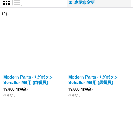
表示順変更
閉じる
10
件
表示数
:
並び順
:
絞り込む
Modern Parts ペグボタン
Modern Parts ペグボタン
Schaller M6用 (白蝶貝)
Schaller M6用 (黒蝶貝)
19,800
円
(税込)
19,800
円
(税込)
在庫なし
在庫なし