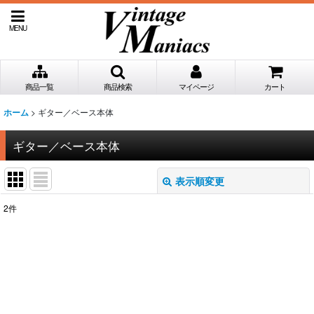
MENU
商品一覧
商品検索
マイページ
カート
>
ギター／ベース本体
ホーム
ギター／ベース本体
表示順変更
閉じる
2
件
表示数
:
並び順
:
絞り込む