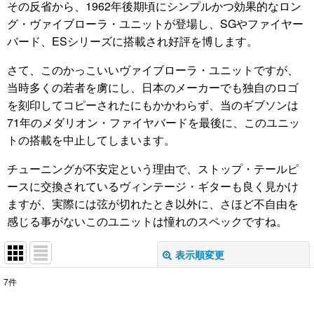
その反省から、1962年後期頃にシンプルかつ効果的なロン
グ・ヴァイブローラ・ユニットが登場し、SGやファイヤー
バード、ESシリーズに搭載され好評を博します。
さて、このかっこいいヴァイブローラ・ユニットですが、
当時多くの若者を虜にし、日本のメーカーでも独自のロゴ
を刻印してコピーされたにもかかわらず、当のギブソンは
71年のメダリオン・ファイヤバードを最後に、このユニッ
トの搭載を中止してしまいます。
チューニングが不安定という理由で、ストップ・テールピ
ースに交換されているヴィンテージ・ギターも良く見かけ
ますが、実際には弦が切れたとき以外に、さほど不自由を
感じる事がないこのユニットは憧れのスペックですね。
表示順変更
閉じる
7
件
表示数
: