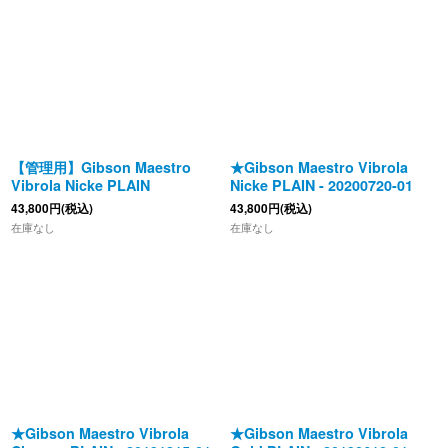
並び順
:
絞り込む
【管理用】Gibson Maestro
★Gibson Maestro Vibrola
Vibrola Nicke PLAIN
Nicke PLAIN - 20200720-01
43,800
円
(税込)
43,800
円
(税込)
在庫なし
在庫なし
★Gibson Maestro Vibrola
★Gibson Maestro Vibrola