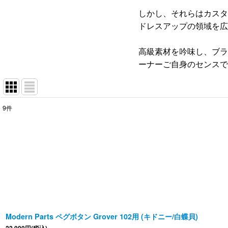
しかし、それらはカスタ
ドレスアップの領域を広げ
高級素材を吟味し、ブラ
ーナーご自身のセンスで
9
件
表示数
:
並び順
:
Modern Parts ペグボタン Grover 102用 (キドニー/白蝶貝)