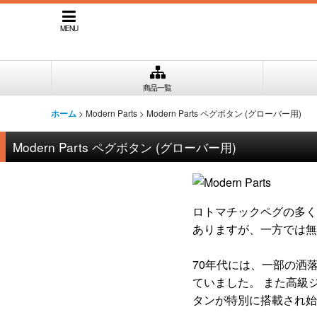
MENU
商品一覧
>
Modern Parts
>
Modern Parts ペグボタン (グローバー用)
ホーム
Modern Parts ペグボタン (グローバー用)
ロトマチックペグの多く
ありますが、一方では無
70年代には、一部の洒
ていました。 また高級
タンが特別に搭載され始