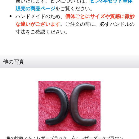
属いたします。ピンについては、
ピン3本セット単体
販売の商品ページ
をご覧ください。
ハンドメイドのため、
個体ごとにサイズや質感に微妙
な違いがございます
。ご注文の前に、必ずハンドルの
寸法をご確認ください。
他の写真
色の比較／左：レザーブラック、右：レザーダークブラウン